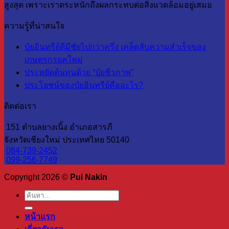
สูงสุด เพราะเราตระหนักถึงผลกระทบต่อสิ่งแวดล้อมอยู่เสมอ
ความรู้ที่น่าสนใจ
ปุ๋ยอินทรีย์ดีมีชัยไปกว่าครึ่ง เคล็ดลับความสำเร็จของ
เกษตรกรยุคใหม่
ประหยัดต้นทุนด้วย “ปุ๋ยชีวภาพ”
ประโยชน์ของปุ๋ยอินทรีย์คืออะไร?
ติดต่อเรา
151 ตำบลยางเนิ้ง อำเภอสารภี
จังหวัดเชียงใหม่ ประเทศไทย 50140
084-739-2452
099-256-7749
Copyright 2026 ©
Pui Nakin
ค้นหา:
หน้าแรก