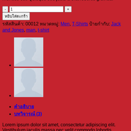
จำนวน
Wicked
หยิบใส่ตะกร้า
SS
รหัสสินค้า:
00012
หมวดหมู่:
Men
,
T-Shirts
ป้ายกำกับ:
Jack
O-
and Jones
,
man
,
t-shirt
Neck
Selected
Homme
ชิ้น
คำอธิบาย
บทวิจารณ์ (3)
Lorem ipsum dolor sit amet, consectetur adipiscing elit.
Vestibulum iaculis massa nec velit commodo lobortis.