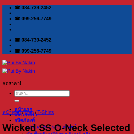
Skip
☎ 084-739-2452
to
content
☎ 099-256-7749
☎ 084-739-2452
☎ 099-256-7749
ลดราคา!
ค้นหา:
หน้าแรก
หน้าหลัก
/
Men
/
T-Shirts
เกี่ยวกับเรา
ผลิตภัณฑ์
Wicked SS O-Neck Selected
ปุ๋ยชีวภาพ ตรา นาคินทร์