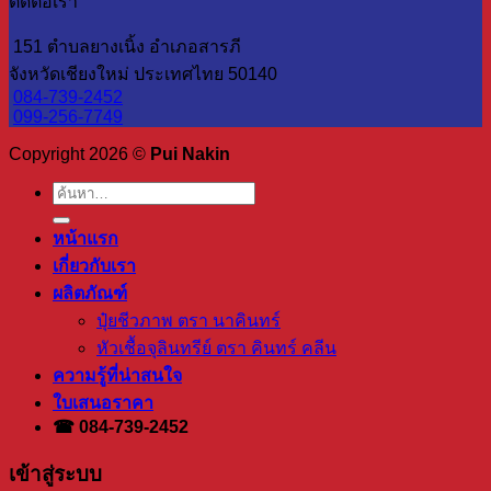
ติดต่อเรา
151 ตำบลยางเนิ้ง อำเภอสารภี
จังหวัดเชียงใหม่ ประเทศไทย 50140
084-739-2452
099-256-7749
Copyright 2026 ©
Pui Nakin
ค้นหา:
หน้าแรก
เกี่ยวกับเรา
ผลิตภัณฑ์
ปุ๋ยชีวภาพ ตรา นาคินทร์
หัวเชื้อจุลินทรีย์ ตรา คินทร์ คลีน
ความรู้ที่น่าสนใจ
ใบเสนอราคา
☎ 084-739-2452
เข้าสู่ระบบ