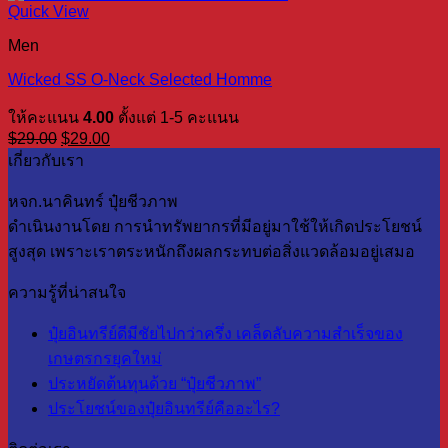
Quick View
Men
Wicked SS O-Neck Selected Homme
ให้คะแนน
4.00
ตั้งแต่ 1-5 คะแนน
Original
Current
$
29.00
$
29.00
price
price
เกี่ยวกับเรา
was:
is:
$29.00.
$29.00.
หจก.นาคินทร์ ปุ๋ยชีวภาพ
ดำเนินงานโดย การนำทรัพยากรที่มีอยู่มาใช้ให้เกิดประโยชน์
สูงสุด เพราะเราตระหนักถึงผลกระทบต่อสิ่งแวดล้อมอยู่เสมอ
ความรู้ที่น่าสนใจ
ปุ๋ยอินทรีย์ดีมีชัยไปกว่าครึ่ง เคล็ดลับความสำเร็จของ
เกษตรกรยุคใหม่
ประหยัดต้นทุนด้วย “ปุ๋ยชีวภาพ”
ประโยชน์ของปุ๋ยอินทรีย์คืออะไร?