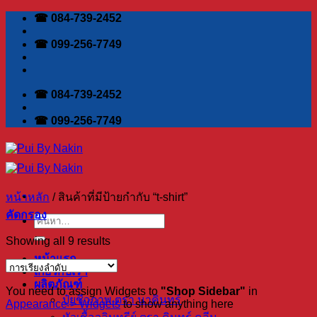
Skip
☎ 084-739-2452
to
content
☎ 099-256-7749
☎ 084-739-2452
☎ 099-256-7749
หน้าหลัก
/
สินค้าที่มีป้ายกำกับ “t-shirt”
คัดกรอง
ค้นหา:
Showing all 9 results
หน้าแรก
เกี่ยวกับเรา
ผลิตภัณฑ์
You need to assign Widgets to
"Shop Sidebar"
in
ปุ๋ยชีวภาพ ตรา นาคินทร์
Appearance > Widgets
to show anything here