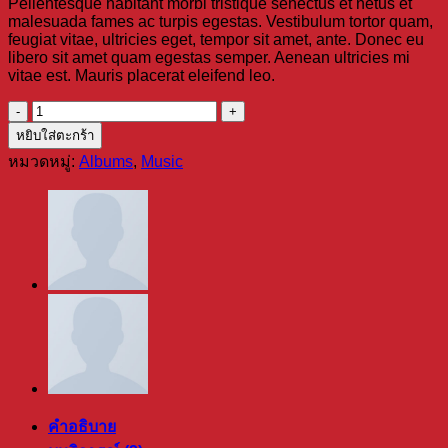
Pellentesque habitant morbi tristique senectus et netus et
malesuada fames ac turpis egestas. Vestibulum tortor quam,
feugiat vitae, ultricies eget, tempor sit amet, ante. Donec eu
libero sit amet quam egestas semper. Aenean ultricies mi
vitae est. Mauris placerat eleifend leo.
จำนวน
Woo
หยิบใส่ตะกร้า
Album
หมวดหมู่:
Albums
,
Music
#4
ชิ้น
คำอธิบาย