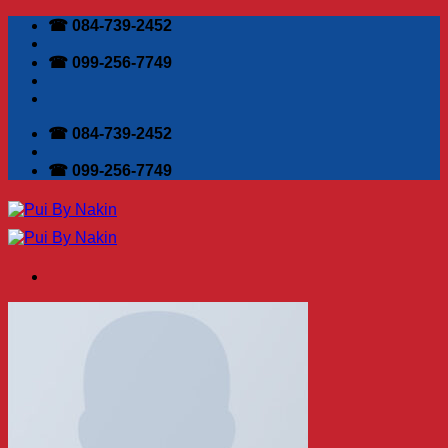
Skip
☎ 084-739-2452
to
content
☎ 099-256-7749
☎ 084-739-2452
☎ 099-256-7749
ค้นหา:
หน้าแรก
เกี่ยวกับเรา
ผลิตภัณฑ์
ปุ๋ยชีวภาพ ตรา นาคินทร์