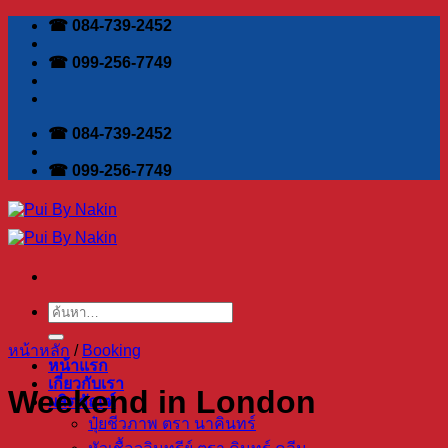
Skip
☎ 084-739-2452
to
content
☎ 099-256-7749
☎ 084-739-2452
☎ 099-256-7749
ค้นหา:
หน้าหลัก
/
Booking
หน้าแรก
เกี่ยวกับเรา
Weekend in London
ผลิตภัณฑ์
ปุ๋ยชีวภาพ ตรา นาคินทร์